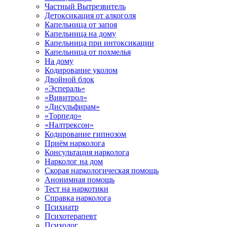
Частный Вытрезвитель
Детоксикация от алкоголя
Капельница от запоя
Капельница на дому
Капельница при интоксикации
Капельница от похмелья
На дому
Кодирование уколом
Двойной блок
«Эспераль»
«Вивитрол»
«Дисульфирам»
«Торпедо»
«Налтрексон»
Кодирование гипнозом
Приём нарколога
Консультация нарколога
Нарколог на дом
Скорая наркологическая помощь
Анонимная помощь
Тест на наркотики
Справка нарколога
Психиатр
Психотерапевт
Психолог