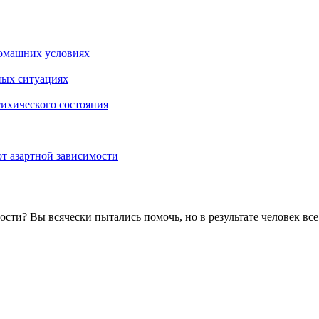
омашних условиях
ных ситуациях
сихического состояния
т азартной зависимости
мости? Вы всячески пытались помочь, но в результате человек в