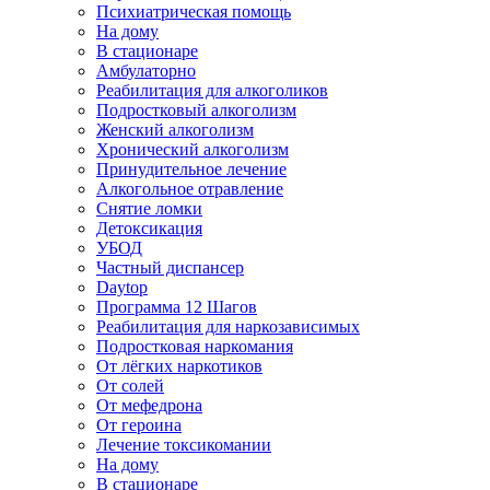
Психиатрическая помощь
На дому
В стационаре
Амбулаторно
Реабилитация для алкоголиков
Подростковый алкоголизм
Женский алкоголизм
Хронический алкоголизм
Принудительное лечение
Алкогольное отравление
Снятие ломки
Детоксикация
УБОД
Частный диспансер
Daytop
Программа 12 Шагов
Реабилитация для наркозависимых
Подростковая наркомания
От лёгких наркотиков
От солей
От мефедрона
От героина
Лечение токсикомании
На дому
В стационаре