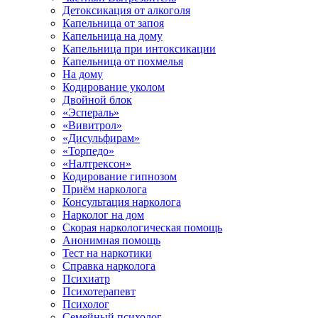
Детоксикация от алкоголя
Капельница от запоя
Капельница на дому
Капельница при интоксикации
Капельница от похмелья
На дому
Кодирование уколом
Двойной блок
«Эспераль»
«Вивитрол»
«Дисульфирам»
«Торпедо»
«Налтрексон»
Кодирование гипнозом
Приём нарколога
Консультация нарколога
Нарколог на дом
Скорая наркологическая помощь
Анонимная помощь
Тест на наркотики
Справка нарколога
Психиатр
Психотерапевт
Психолог
Семейный психолог