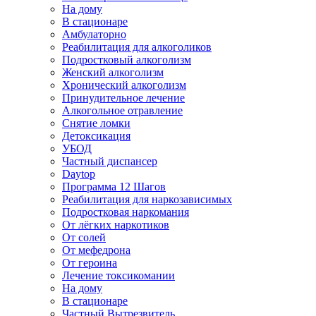
На дому
В стационаре
Амбулаторно
Реабилитация для алкоголиков
Подростковый алкоголизм
Женский алкоголизм
Хронический алкоголизм
Принудительное лечение
Алкогольное отравление
Снятие ломки
Детоксикация
УБОД
Частный диспансер
Daytop
Программа 12 Шагов
Реабилитация для наркозависимых
Подростковая наркомания
От лёгких наркотиков
От солей
От мефедрона
От героина
Лечение токсикомании
На дому
В стационаре
Частный Вытрезвитель