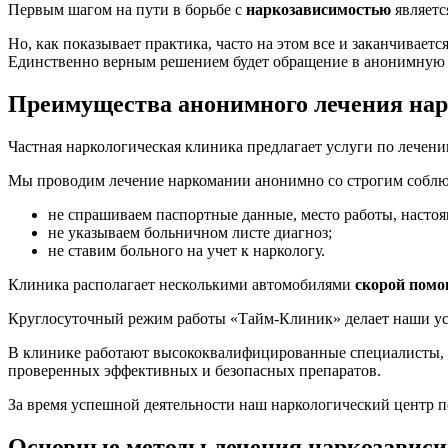
Первым шагом на пути в борьбе с
наркозависимостью
являетс
Но, как показывает практика, часто на этом все и заканчиваетс
Единственно верным решением будет обращение в анонимную 
Преимущества анонимного лечения на
Частная наркологическая клиника предлагает услуги по лечен
Мы проводим лечение наркомании анонимно со строгим собл
не спрашиваем паспортные данные, место работы, наст
не указываем больничном листе диагноз;
не ставим больного на учет к наркологу.
Клиника располагает несколькими автомобилями
скорой пом
Круглосуточный режим работы «Тайм-Клиник» делает наши усл
В клинике работают высококвалифицированные специалисты, 
проверенных эффективных и безопасных препаратов.
За время успешной деятельности наш наркологический центр 
Основные методы лечения наркозавис