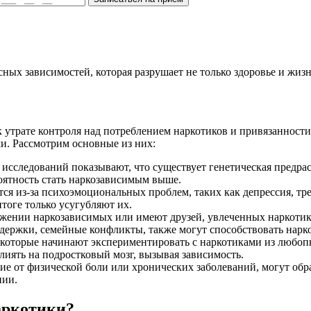
ных зависимостей, которая разрушает не только здоровье и жизн
к утрате контроля над потреблением наркотиков и привязанности
и. Рассмотрим основные из них:
 исследований показывают, что существует генетическая предра
оятность стать наркозависимым выше.
ся из-за психоэмоциональных проблем, таких как депрессия, тр
тоге только усугубляют их.
ужении наркозависимых или имеют друзей, увлеченных наркотик
ддержки, семейные конфликты, также могут способствовать нарк
оторые начинают экспериментировать с наркотиками из любопы
иять на подростковый мозг, вызывая зависимость.
е от физической боли или хронических заболеваний, могут обра
нии.
аркотики?