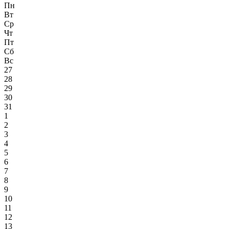
Пн
Вт
Ср
Чт
Пт
Сб
Вс
27
28
29
30
31
1
2
3
4
5
6
7
8
9
10
11
12
13