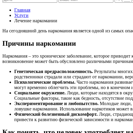
Главная
Услуги
Лечение наркомании
На сегодняшний день наркомания является одной из самых опас
Причины наркомании
Наркомания – это хроническое заболевание, которое приводит 
возникновение может быть обусловлено различными причинам
Генетическая предрасположенность.
Результаты многих
родственники страдали или страдают от наркомании, вер
Психологические проблемы.
Часто наркомания развивает
могут временно облегчить эти проблемы, но в конечном и
Социальное окружение.
Люди, которые находятся в окр
Социальные факторы, такие как бедность, отсутствие по
Экспериментирование и любопытство.
Молодые люди, к
ловушке наркомании. Использование наркотиков может вл
Физический болезненный дискомфорт.
Люди, страдающи
привести к развитию физической зависимости и наркома
Как понять, что человек употребляет н