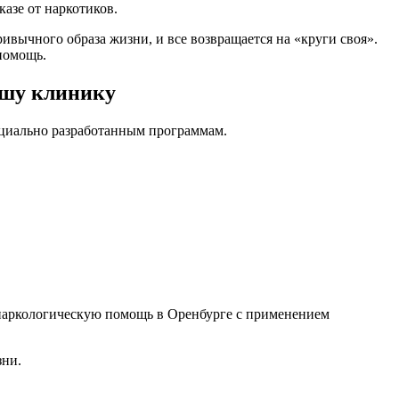
азе от наркотиков.
привычного образа жизни, и все возвращается на «круги своя».
помощь.
ашу клинику
ециально разработанным программам.
наркологическую помощь в Оренбурге с применением
зни.