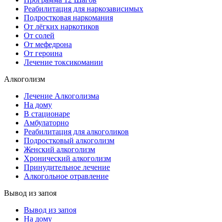
Реабилитация для наркозависимых
Подростковая наркомания
От лёгких наркотиков
От солей
От мефедрона
От героина
Лечение токсикомании
Алкоголизм
Лечение Алкоголизма
На дому
В стационаре
Амбулаторно
Реабилитация для алкоголиков
Подростковый алкоголизм
Женский алкоголизм
Хронический алкоголизм
Принудительное лечение
Алкогольное отравление
Вывод из запоя
Вывод из запоя
На дому