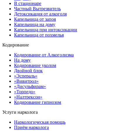
В стационаре
Частный Вытрезвитель
Детоксикация от алкоголя
Капельница от запоя
Капельница на дому
Капельница при интоксикации
Капельница от похмелья
Кодирование
Кодирование от Алкоголизма
На дому
Кодирование уколом
Двойной блок
«Эспераль»
«Вивитрол»
«Дисульфирам»
«Торпедо»
«Налтрексон»
Кодирование гипнозом
Услуги нарколога
Наркологическая помощь
Приём нарколога