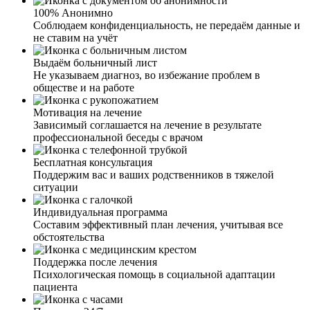
человека он становился агрессивным, бесчувственным
100% Анонимно
и с наплевательским отношением ко всем. Мать с отцом
Соблюдаем конфиденциальность, не передаём данные и
сразу стали искать помощь, обзвонили и объездили
не ставим на учёт
несколько клиник и попали к вам. Встретили нас тепло,
как дома. Внимательно выслушали, подробно и
Выдаём больничный лист
профессионально рассказали о лечении. Психолог
Не указываем диагноз, во избежание проблем в
беседовал не только с братом, но и пригласил потом нас
обществе и на работе
отдельно. Рассказав все подводные камни, дал
рекомендации по поведению с зависимым человеком.
Мотивация на лечение
Сейчас наша семья с надеждой и верой смотрит в
Зависимый соглашается на лечение в результате
будущее. Желаем вашим специалистам терпения и
профессиональной беседы с врачом
успехов в их работе.
Я жена наркомана. Узнав по рекомендациям о вашей
клинике, спустя какое-то время, позвонила. И могу с
Бесплатная консультация
уверенностью сказать, что это лучший выбор. Общение
Поддержим вас и ваших родственников в тяжелой
с сотрудниками дало мне понять, что у вас работают
ситуации
профессионалы, знающие своё дело. Сейчас муж
проходит лечение, я всегда на связи с сотрудниками и
Индивидуальная программа
могу узнать, какая динамика выздоровления, чем он
Составим эффективный план лечения, учитывая все
занимается, как проходит работа с психологом.
обстоятельства
Огромное вам спасибо за каждую оказанную помощь и
поддержку в таких не легких жизненных ситуациях.
Поддержка после лечения
Психологическая помощь в социальной адаптации
пациента