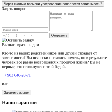
спасибо!
Через сколько времени употребления появляется зависимость?
Задать вопрос
Я был зависим от наркотиков, временами, конечно,
понимал, что это уже затянуло меня сильно, но
Отправить
остановиться не мог. Решил попробовать и обратился к
вам в клинику. Так как я продолжал работать и
Вызвать врача на дом
попросту не мог находиться на лечении долгое время,
мне предложили усиленный курс лечения наркомании.
Кто-то из ваших родственников или друзей страдает от
Наркологи вначале провели мне очищение организма, а
зависимости? Вы всячески пытались помочь, но в результате
дальше началась психотерапия. Был сильно удивлен, как
человек все равно возвращался к прошлой жизни? Вы не
грамотно и четко мне все разложили по полочкам, дали
первые, кто столкнулся с этой бедой.
бесценные рекомендации, что делать дальше вне
клиники. Спасибо вам огромное!
+7 903 646-20-71
или
Закажите звонок
Наша семья столкнулась с неизлечимой болезнью –
наркоманией. Мой брат стал употреблять наркотики, его
Наши гарантии
состояние менялось с каждым днём, мы просто не могли
узнать его. Из отзывчивого и порядочного молодого