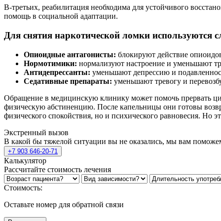
В-третьих, реабилитация необходима для устойчивого восста
помощь в социальной адаптации.
Для снятия наркотической ломки используются 
Опиоидные антагонисты:
блокируют действие опиоидов
Нормотимики:
нормализуют настроение и уменьшают тр
Антидепрессанты:
уменьшают депрессию и подавленнос
Седативные препараты:
уменьшают тревогу и перевозб
Обращение в медицинскую клинику может помочь прервать цикл
физическую абстиненцию. После капельницы они готовы возвращ
физического спокойствия, но и психического равновесия. Но эт
Экстренный вызов
В какой бы тяжелой ситуации вы не оказались, мы вам поможе
+7 903 646-20-71
Калькулятор
Рассчитайте стоимость лечения
Стоимость:
Оставьте номер для обратной связи