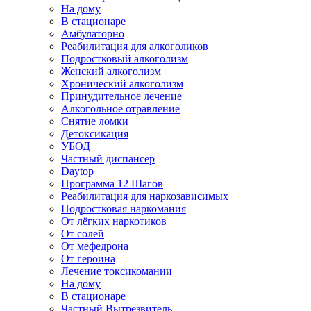
На дому
В стационаре
Амбулаторно
Реабилитация для алкоголиков
Подростковый алкоголизм
Женский алкоголизм
Хронический алкоголизм
Принудительное лечение
Алкогольное отравление
Снятие ломки
Детоксикация
УБОД
Частный диспансер
Daytop
Программа 12 Шагов
Реабилитация для наркозависимых
Подростковая наркомания
От лёгких наркотиков
От солей
От мефедрона
От героина
Лечение токсикомании
На дому
В стационаре
Частный Вытрезвитель