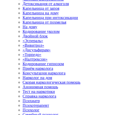
Детоксикация от алкоголя
Капельница от запоя
Капельница на дому
Капельница при интоксикации
Капельница от похмелья
На дому
Кодирование уколом
Двойной блок
«Эспераль»
«Вивитрол»
«Дисульфирам»
«Торпедо»
«Налтрексон»
Кодирование гипнозом
Приём нарколога
Консультация нарколога
Нарколог на дом
Скорая наркологическая помощь
Анонимная помощь
Тест на наркотики
Справка нарколога
Психиатр
Психотерапевт
Психолог
Семейный психолог