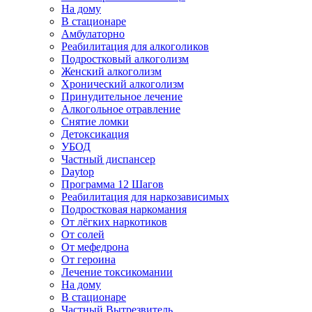
На дому
В стационаре
Амбулаторно
Реабилитация для алкоголиков
Подростковый алкоголизм
Женский алкоголизм
Хронический алкоголизм
Принудительное лечение
Алкогольное отравление
Снятие ломки
Детоксикация
УБОД
Частный диспансер
Daytop
Программа 12 Шагов
Реабилитация для наркозависимых
Подростковая наркомания
От лёгких наркотиков
От солей
От мефедрона
От героина
Лечение токсикомании
На дому
В стационаре
Частный Вытрезвитель