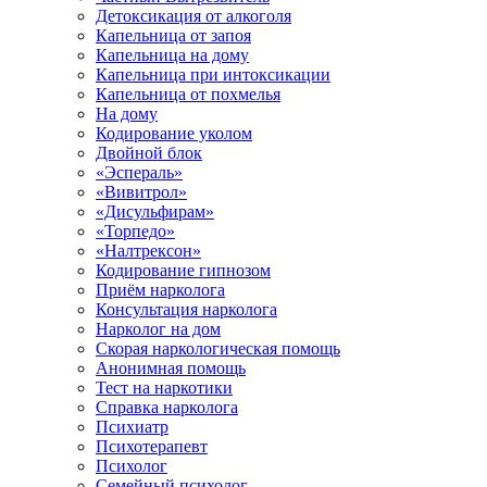
Детоксикация от алкоголя
Капельница от запоя
Капельница на дому
Капельница при интоксикации
Капельница от похмелья
На дому
Кодирование уколом
Двойной блок
«Эспераль»
«Вивитрол»
«Дисульфирам»
«Торпедо»
«Налтрексон»
Кодирование гипнозом
Приём нарколога
Консультация нарколога
Нарколог на дом
Скорая наркологическая помощь
Анонимная помощь
Тест на наркотики
Справка нарколога
Психиатр
Психотерапевт
Психолог
Семейный психолог