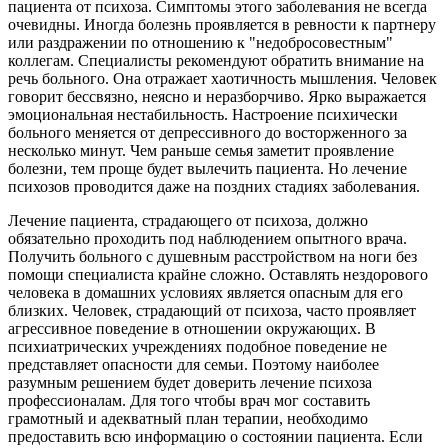
пациента от психоза. Симптомы этого заболевания не всегда
очевидны. Иногда болезнь проявляется в ревности к партнеру
или раздражении по отношению к "недобросовестным"
коллегам. Специалисты рекомендуют обратить внимание на
речь больного. Она отражает хаотичность мышления. Человек
говорит бессвязно, неясно и неразборчиво. Ярко выражается
эмоциональная нестабильность. Настроение психически
больного меняется от депрессивного до восторженного за
несколько минут. Чем раньше семья заметит проявление
болезни, тем проще будет вылечить пациента. Но лечение
психозов проводится даже на поздних стадиях заболевания.
Лечение пациента, страдающего от психоза, должно
обязательно проходить под наблюдением опытного врача.
Получить больного с душевным расстройством на ноги без
помощи специалиста крайне сложно. Оставлять нездорового
человека в домашних условиях является опасным для его
близких. Человек, страдающий от психоза, часто проявляет
агрессивное поведение в отношении окружающих. В
психиатрических учреждениях подобное поведение не
представляет опасности для семьи. Поэтому наиболее
разумным решением будет доверить лечение психоза
профессионалам. Для того чтобы врач мог составить
грамотный и адекватный план терапии, необходимо
предоставить всю информацию о состоянии пациента. Если