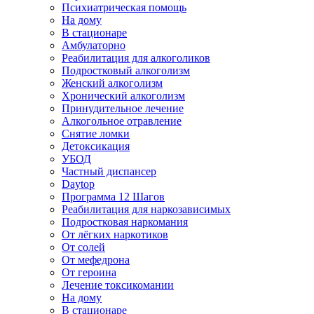
Психиатрическая помощь
На дому
В стационаре
Амбулаторно
Реабилитация для алкоголиков
Подростковый алкоголизм
Женский алкоголизм
Хронический алкоголизм
Принудительное лечение
Алкогольное отравление
Снятие ломки
Детоксикация
УБОД
Частный диспансер
Daytop
Программа 12 Шагов
Реабилитация для наркозависимых
Подростковая наркомания
От лёгких наркотиков
От солей
От мефедрона
От героина
Лечение токсикомании
На дому
В стационаре