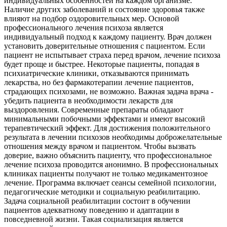
индивидуальных особенностей на каждом организме.
Наличие других заболеваний и состояние здоровья также
влияют на подбор оздоровительных мер. Основой
профессионального лечения психоза является
индивидуальный подход к каждому пациенту. Врач должен
установить доверительные отношения с пациентом. Если
пациент не испытывает страха перед врачом, лечение психоза
будет проще и быстрее. Некоторые пациенты, попадая в
психиатрические клиники, отказываются принимать
лекарства, но без фармакотерапии лечение пациентов,
страдающих психозами, не возможно. Важная задача врача -
убедить пациента в необходимости лекарств для
выздоровления. Современные препараты обладают
минимальными побочными эффектами и имеют высокий
терапевтический эффект. Для достижения положительного
результата в лечении психозов необходимы доброжелательные
отношения между врачом и пациентом. Чтобы вызвать
доверие, важно объяснить пациенту, что профессиональное
лечение психоза проводится анонимно. В профессиональных
клиниках пациенты получают не только медикаментозное
лечение. Программа включает сеансы семейной психологии,
педагогические методики и социальную реабилитацию.
Задача социальной реабилитации состоит в обучении
пациентов адекватному поведению и адаптации в
повседневной жизни. Такая социализация является