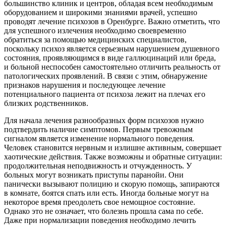
большинство клиник и центров, обладая всем необходимым
оборудованием и широкими знаниями врачей, успешно
проводят лечение психозов в Оренбурге. Важно отметить, что
для успешного излечения необходимо своевременно
обратиться за помощью медицинских специалистов,
поскольку психоз является серьезным нарушением душевного
состояния, проявляющимся в виде галлюцинаций или бреда,
и больной неспособен самостоятельно отличить реальность от
патологических проявлений. В связи с этим, обнаружение
признаков нарушения и последующее лечение
потенциального пациента от психоза лежит на плечах его
близких родственников.
Для начала лечения разнообразных форм психозов нужно
подтвердить наличие симптомов. Первым тревожным
сигналом является изменение нормального поведения.
Человек становится нервным и излишне активным, совершает
хаотические действия. Также возможны и обратные ситуации:
продолжительная неподвижность и отчужденность. У
больных могут возникать приступы паранойи. Они
панически вызывают полицию и скорую помощь, запираются
в комнате, боятся спать или есть. Иногда больные могут на
некоторое время преодолеть свое немощное состояние.
Однако это не означает, что болезнь прошла сама по себе.
Даже при нормализации поведения необходимо лечить