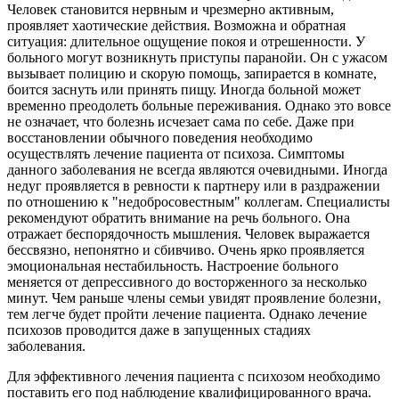
Человек становится нервным и чрезмерно активным,
проявляет хаотические действия. Возможна и обратная
ситуация: длительное ощущение покоя и отрешенности. У
больного могут возникнуть приступы паранойи. Он с ужасом
вызывает полицию и скорую помощь, запирается в комнате,
боится заснуть или принять пищу. Иногда больной может
временно преодолеть больные переживания. Однако это вовсе
не означает, что болезнь исчезает сама по себе. Даже при
восстановлении обычного поведения необходимо
осуществлять лечение пациента от психоза. Симптомы
данного заболевания не всегда являются очевидными. Иногда
недуг проявляется в ревности к партнеру или в раздражении
по отношению к "недобросовестным" коллегам. Специалисты
рекомендуют обратить внимание на речь больного. Она
отражает беспорядочность мышления. Человек выражается
бессвязно, непонятно и сбивчиво. Очень ярко проявляется
эмоциональная нестабильность. Настроение больного
меняется от депрессивного до восторженного за несколько
минут. Чем раньше члены семьи увидят проявление болезни,
тем легче будет пройти лечение пациента. Однако лечение
психозов проводится даже в запущенных стадиях
заболевания.
Для эффективного лечения пациента с психозом необходимо
поставить его под наблюдение квалифицированного врача.