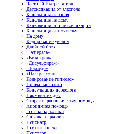
Частный Вытрезвитель
Детоксикация от алкоголя
Капельница от запоя
Капельница на дому
Капельница при интоксикации
Капельница от похмелья
На дому
Кодирование уколом
Двойной блок
«Эспераль»
«Вивитрол»
«Дисульфирам»
«Торпедо»
«Налтрексон»
Кодирование гипнозом
Приём нарколога
Консультация нарколога
Нарколог на дом
Скорая наркологическая помощь
Анонимная помощь
Тест на наркотики
Справка нарколога
Психиатр
Психотерапевт
Психолог