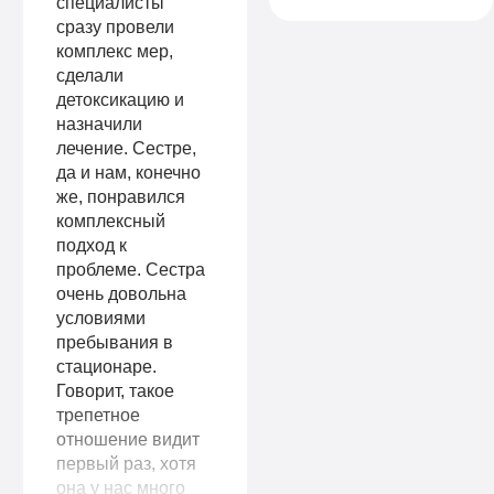
специалисты
сразу провели
комплекс мер,
сделали
детоксикацию и
назначили
лечение. Сестре,
да и нам, конечно
же, понравился
комплексный
подход к
проблеме. Сестра
очень довольна
условиями
пребывания в
стационаре.
Говорит, такое
трепетное
отношение видит
первый раз, хотя
она у нас много