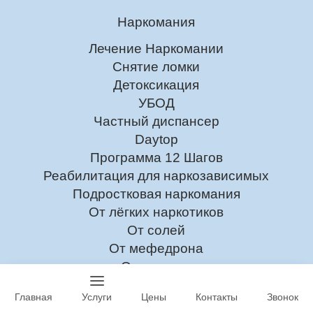
Наркомания
Лечение Наркомании
Снятие ломки
Детоксикация
УБОД
Частный диспансер
Daytop
Программа 12 Шагов
Реабилитация для наркозависимых
Подростковая наркомания
От лёгких наркотиков
От солей
От мефедрона
От героина
Лечение токсикомании
Главная
Услуги
Цены
Контакты
Звонок