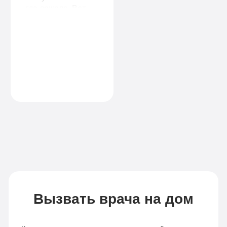
где лежала. Вот
уже пол года
прошло, а сестра
ни разу не
притронулась к
алкоголю. Мы вам
очень благодарны
за ваш труд.
Вызвать врача на дом