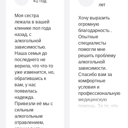
41 год
лет
Моя сестра
Хочу выразить
лежала в вашей
огромную
клинике пол года
благодарность .
назад, с
Опытные
алкогольной
специалисты
зависимостью.
помогли мне
Наша семья до
решить проблему
последнего не
алкогольной
верила, что что-то
зависимости.
уже изменится, но,
Спасибо вам за
обратившись к
комфортные
вам, у нас
условия и
появилась
профессиональную
надежда.
медицинскую
Привезли её мы с
помощь. За то, что
сильным
смогли донести до
алкогольным
меня, что мне
отравлением,
нужно лечение!