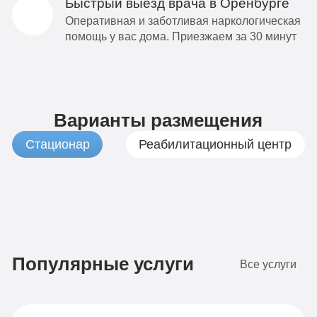
Быстрый выезд врача в Оренбурге
Оперативная и заботливая наркологическая
помощь у вас дома. Приезжаем за 30 минут
Варианты размещения
Стационар
Реабилитационный центр
1
3
9
1
По-
Бюджетно
VIP
Комфорт
490
990
990
9
домашнему
Популярные услуги
Все услуги
руб
руб
руб
р
4-х
2-х
1-я
1-я
7
9
местная
местная
местная
местная
Стандарт
Оптимальный
490
990