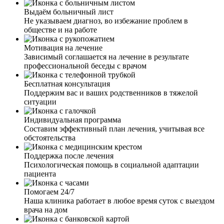
мой муж трезв уже несколько лет и наша семья снова
Выдаём больничный лист
счастлива. Я очень благодарна клинике и всем врачам,
Не указываем диагноз, во избежание проблем в
которые помогли нам вернуть нашу жизнь.
обществе и на работе
Мотивация на лечение
Зависимый соглашается на лечение в результате
профессиональной беседы с врачом
Получил профессиональную помощь. Доктор оказался
отзывчивым и доброжелательным специалистом,
Бесплатная консультация
который слушал мои проблемы и предоставил
Поддержим вас и ваших родственников в тяжелой
адекватный план лечения. Очень важно, что весь
ситуации
процесс проходил у меня дома, что не вызывало
дополнительного стресса. Заботливый и понимающий
Индивидуальная программа
подход помог мне преодолеть зависимость. Теперь я
Составим эффективный план лечения, учитывая все
здоров, и хотел бы советовать всем тем, кто столкнулся
обстоятельства
с подобной проблемой, обратиться за помощью к
данным специалистам. Они помогут вернуть радость
Поддержка после лечения
жизни и дадут возможность начать новую главу,
Психологическая помощь в социальной адаптации
свободную от зависимости.
пациента
Помогаем 24/7
Наша клиника работает в любое время суток с выездом
Я заказал кодировку "Дисульфирам" для борьбы с
врача на дом
алкоголизмом. Через 3 дня заметил значительные