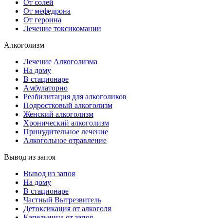
От солей
От мефедрона
От героина
Лечение токсикомании
Алкоголизм
Лечение Алкоголизма
На дому
В стационаре
Амбулаторно
Реабилитация для алкоголиков
Подростковый алкоголизм
Женский алкоголизм
Хронический алкоголизм
Принудительное лечение
Алкогольное отравление
Вывод из запоя
Вывод из запоя
На дому
В стационаре
Частный Вытрезвитель
Детоксикация от алкоголя
Капельница от запоя