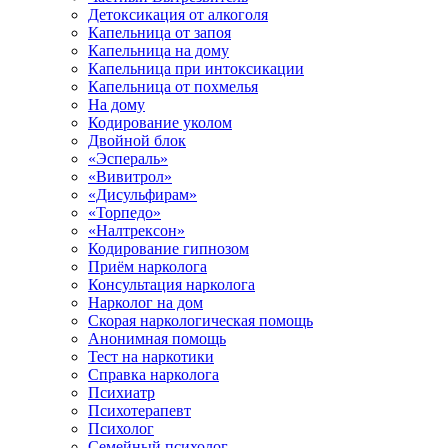
Детоксикация от алкоголя
Капельница от запоя
Капельница на дому
Капельница при интоксикации
Капельница от похмелья
На дому
Кодирование уколом
Двойной блок
«Эспераль»
«Вивитрол»
«Дисульфирам»
«Торпедо»
«Налтрексон»
Кодирование гипнозом
Приём нарколога
Консультация нарколога
Нарколог на дом
Скорая наркологическая помощь
Анонимная помощь
Тест на наркотики
Справка нарколога
Психиатр
Психотерапевт
Психолог
Семейный психолог