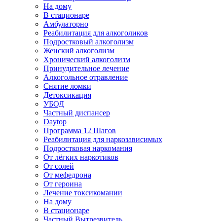
На дому
В стационаре
Амбулаторно
Реабилитация для алкоголиков
Подростковый алкоголизм
Женский алкоголизм
Хронический алкоголизм
Принудительное лечение
Алкогольное отравление
Снятие ломки
Детоксикация
УБОД
Частный диспансер
Daytop
Программа 12 Шагов
Реабилитация для наркозависимых
Подростковая наркомания
От лёгких наркотиков
От солей
От мефедрона
От героина
Лечение токсикомании
На дому
В стационаре
Частный Вытрезвитель