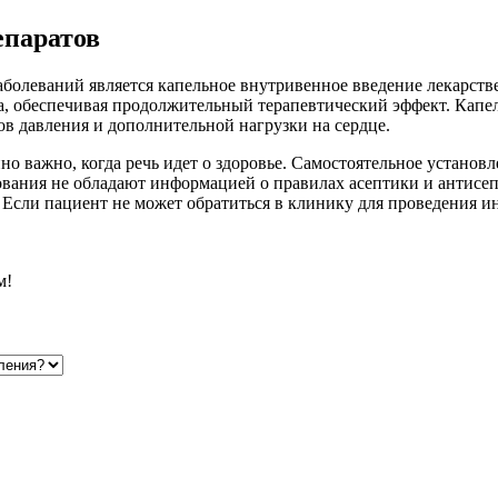
епаратов
олеваний является капельное внутривенное введение лекарстве
а, обеспечивая продолжительный терапевтический эффект. Капел
ов давления и дополнительной нагрузки на сердце.
о важно, когда речь идет о здоровье. Самостоятельное установ
ования не обладают информацией о правилах асептики и антисе
Если пациент не может обратиться в клинику для проведения и
м!