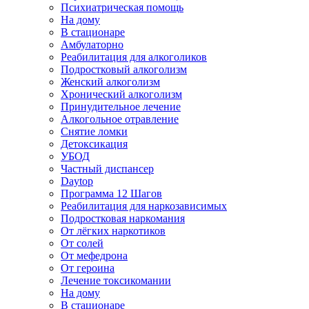
Психиатрическая помощь
На дому
В стационаре
Амбулаторно
Реабилитация для алкоголиков
Подростковый алкоголизм
Женский алкоголизм
Хронический алкоголизм
Принудительное лечение
Алкогольное отравление
Снятие ломки
Детоксикация
УБОД
Частный диспансер
Daytop
Программа 12 Шагов
Реабилитация для наркозависимых
Подростковая наркомания
От лёгких наркотиков
От солей
От мефедрона
От героина
Лечение токсикомании
На дому
В стационаре