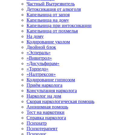
Частный Вытрезвитель
Детоксикация от алкоголя
Капельница от запоя
Капельница на дому
Капельница при интоксикации
Капельница от похмелья
На дому
Кодирование уколом
Двойной блок
«Эспераль»
«Вивитрол»
«Дисульфирам»
«Торпедо»
«Налтрексон»
Кодирование гипнозом
Приём нарколога
Консультация нарколога
Нарколог на дом
Скорая наркологическая помощь
Анонимная помощь
Тест на наркотики
Справка нарколога
Психиатр
Психотерапевт
Психолог