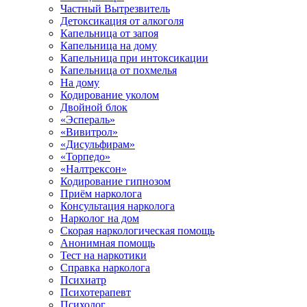
Частный Вытрезвитель
Детоксикация от алкоголя
Капельница от запоя
Капельница на дому
Капельница при интоксикации
Капельница от похмелья
На дому
Кодирование уколом
Двойной блок
«Эспераль»
«Вивитрол»
«Дисульфирам»
«Торпедо»
«Налтрексон»
Кодирование гипнозом
Приём нарколога
Консультация нарколога
Нарколог на дом
Скорая наркологическая помощь
Анонимная помощь
Тест на наркотики
Справка нарколога
Психиатр
Психотерапевт
Психолог