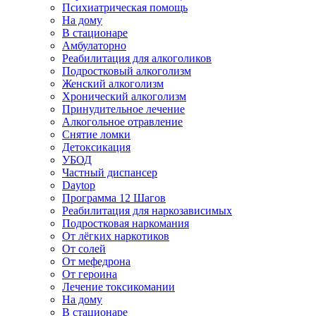
Психиатрическая помощь
На дому
В стационаре
Амбулаторно
Реабилитация для алкоголиков
Подростковый алкоголизм
Женский алкоголизм
Хронический алкоголизм
Принудительное лечение
Алкогольное отравление
Снятие ломки
Детоксикация
УБОД
Частный диспансер
Daytop
Программа 12 Шагов
Реабилитация для наркозависимых
Подростковая наркомания
От лёгких наркотиков
От солей
От мефедрона
От героина
Лечение токсикомании
На дому
В стационаре